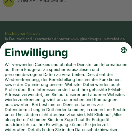
ZUM SEITENANFANG
Rechtlicher Hinweis
In Deutschland lizenzierter Anbieter
www.gluecksspiel-whitelist.de
Veranstaltung von Glücksspielen gemäß Glücksspielstaatsvertrag
2021, dessen Ausführungsgesetz sowie Genehmigung, erteilt durch
das
Ministerium des Innern NRW
.
Teilnahme ab 18 Jahren. Glücksspiel kann süchtig machen! Hilfe und
Beratung unter BIÖG 0800 1372700 (kostenlos) oder
www.check-
dein-spiel.de
.
Hilfreiche Links
Downloads
Newsletter
Annahmestelle finden
Spielsperre
Dauertipp kündigen
Infos zum DLTB
Karriere