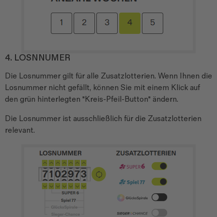
4. LOSNNUMER
Die Losnummer gilt für alle Zusatzlotterien. Wenn Ihnen die
Losnummer nicht gefällt, können Sie mit einem Klick auf
den grün hinterlegten "Kreis-Pfeil-Button" ändern.
Die Losnummer ist ausschließlich für die Zusatzlotterien
relevant.