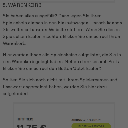
5. WARENKORB
Sie haben alles ausgefüllt? Dann legen Sie Ihren
Spielschein einfach in den Einkaufswagen. Danach können
Sie weiter auf unserer Website stöbern. Wenn Sie diesen
Spielschein kaufen möchten, klicken Sie einfach auf Ihren
Warenkorb.
Hier werden Ihnen alle Spielscheine aufgelistet, die Sie in
den Warenkorb gelegt haben. Neben dem Gesamt-Preis
klicken Sie einfach auf den Button "Jetzt kaufen".
Sollten Sie sich noch nicht mit Ihrem Spielernamen und
Passwort angemeldet haben, werden Sie hier dazu
aufgefordert.